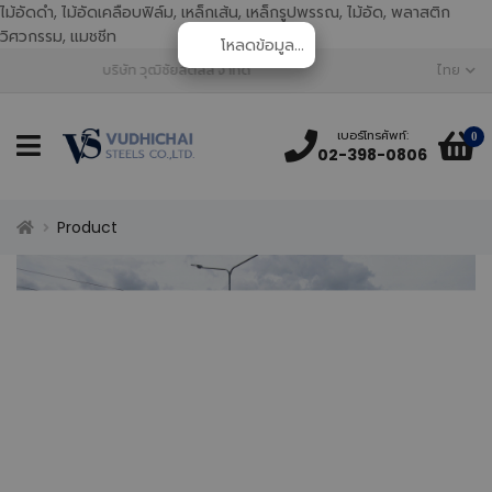
ไม้อัดดำ, ไม้อัดเคลือบฟิล์ม, เหล็กเส้น, เหล็กรูปพรรณ, ไม้อัด, พลาสติก
วิศวกรรม, แมชชีท
โหลดข้อมูล...
บริษัท วุฒิชัยสตีลส์ จำกัด
ไทย
เบอร์โทรศัพท์:
0
02-398-0806
Product
เราส่งสินค้าวัสดุโครงสร้างและวัสดุภายใน
สินค้าทั้งหมด